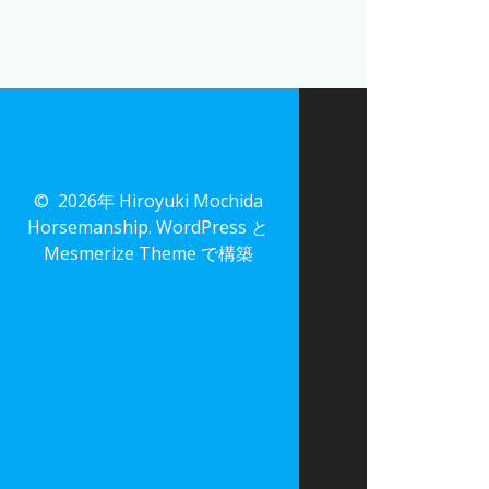
© 2026年 Hiroyuki Mochida
Horsemanship. WordPress と
Mesmerize Theme
で構築