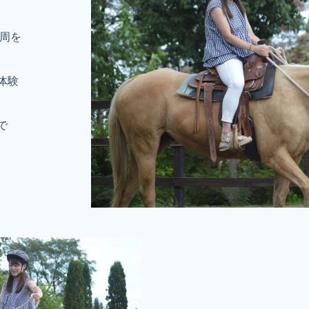
1周を
体験
で