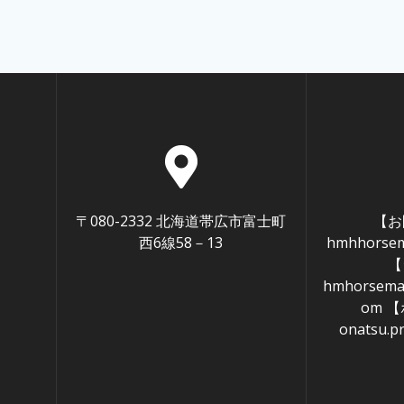
〒080-2332 北海道帯広市富士町
【お
西6線58－13
hmhhorsem
【
hmhorseman
om 
onatsu.p