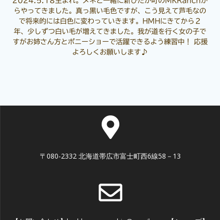
2024.5.18生まれ。メネと一緒に新ひだか町のMKRanchか
らやってきました。真っ黒い毛色ですが、こう見えて芦毛なの
で将来的には白色に変わっていきます。HMHにきてから２
年、少しずつ白い毛が増えてきました。我が道を行く女の子で
すがお姉さん方とポニーショーで活躍できるよう練習中！ 応援
よろしくお願いします♪
〒080-2332 北海道帯広市富士町西6線58－13