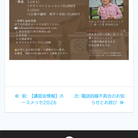
前:
【講習会情報】ホ
次:
電話回線不具合のお知
ースメッセ2026
らせとお詫び